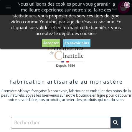
Nous utilisons des cookies pour vous garantir la
shopping_cart


meilleure expérience sur notre site, faire des
statistiques, vous proposer des services tiers de type
vidéo comme Youtube, partage de réseaux sociaux. En
cliquant sur valider et en fermant cette bannière, vous
acceptez le dépôt des cookies.
Accepter
En savoir plus
Fabrication artisanale au monastère
Première Abbaye française à concevoir, fabriquer et emballer des soins de la
peau naturels. Soyez les bienvenus sur notre boutique en ligne pour découvrir
notre savoir-faire, nos produits, acheter des produits qui ont du sens.
