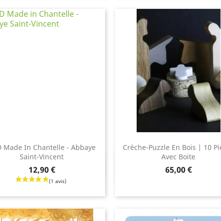
 Made In Chantelle - Abbaye
Crèche-Puzzle En Bois | 10 Pi
Saint-Vincent
Avec Boite
Aperçu rapide
Aperçu rapide


Prix
12,90 €
65,00 €