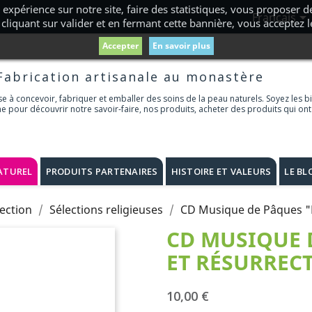
 expérience sur notre site, faire des statistiques, vous proposer

Français
cliquant sur valider et en fermant cette bannière, vous acceptez 
Accepter
En savoir plus
Fabrication artisanale au monastère
 à concevoir, fabriquer et emballer des soins de la peau naturels. Soyez les b
ne pour découvrir notre savoir-faire, nos produits, acheter des produits qui ont
ATUREL
PRODUITS PARTENAIRES
HISTOIRE ET VALEURS
LE BL
ection
Sélections religieuses
CD Musique de Pâques "P
CD MUSIQUE 
ET RÉSURREC
10,00 €