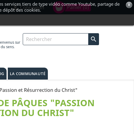
 des services tiers de type vidéo comme Youtube, partage de
shopping_cart

Panier
(0)
Connexion
le dépôt des cookies.

ienvenus sur
 du sens.
OG
LA COMMUNAUTÉ
assion et Résurrection du Christ"
DE PÂQUES "PASSION
TION DU CHRIST"