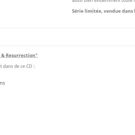
aussi bien évidemment toute l
Série limitée, vendue dans l
 & Resurrection"
t dans de ce CD :
ns