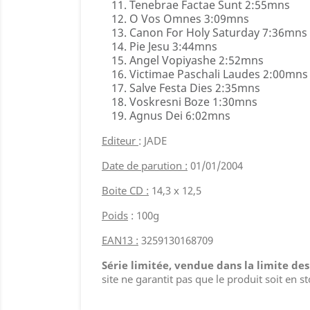
Tenebrae Factae Sunt 2:55mns
O Vos Omnes 3:09mns
Canon For Holy Saturday 7:36mns
Pie Jesu 3:44mns
Angel Vopiyashe 2:52mns
Victimae Paschali Laudes 2:00mns
Salve Festa Dies 2:35mns
Voskresni Boze 1:30mns
Agnus Dei 6:02mns
Editeur
: JADE
Date de parution :
01/01/2004
Boite CD :
14,3 x 12,5
Poids
: 100g
EAN13 :
3259130168709
Série limitée, vendue dans la limite de
site ne garantit pas que le produit soit en s