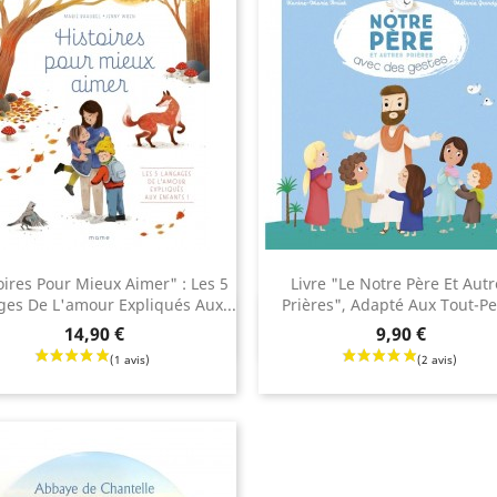
oires Pour Mieux Aimer" : Les 5
Livre "Le Notre Père Et Autr
es De L'amour Expliqués Aux...
Prières", Adapté Aux Tout-Pe
Aperçu rapide
Aperçu rapide


Prix
14,90 €
9,90 €