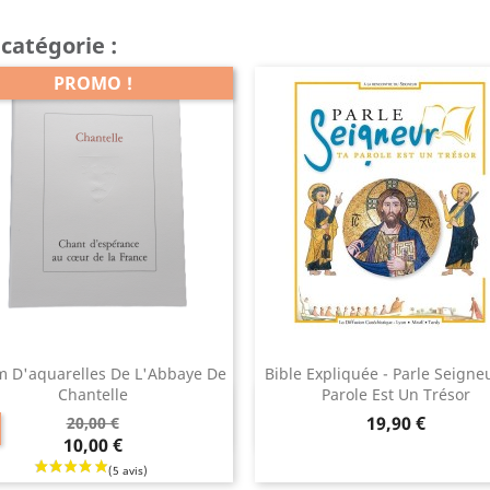
catégorie :
PROMO !
 D'aquarelles De L'Abbaye De
Bible Expliquée - Parle Seigneu
Chantelle
Parole Est Un Trésor
Aperçu rapide
Aperçu rapide


Prix
19,90 €
20,00 €
10,00 €