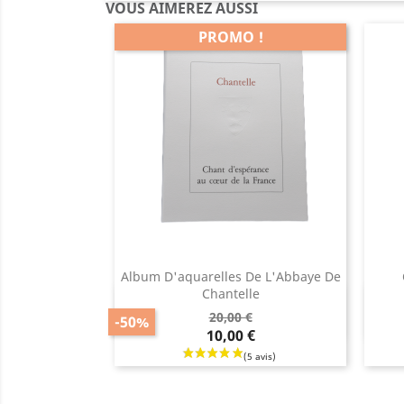
VOUS AIMEREZ AUSSI
PROMO !
Album D'aquarelles De L'Abbaye De
Chantelle
Prix
Aperçu rapide

Prix
Prix
20,00 €
-50%
de
10,00 €
base