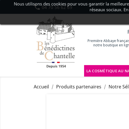
Nous utilisons des cookies pour vous garantir la meilleure

04 70 56 62 69
réseaux sociaux. En 
Première Abbaye française
notre boutique en lig
LA COSMÉTIQUE AU N
Accueil
Produits partenaires
Notre Sél