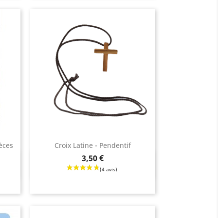
èces
Croix Latine - Pendentif
Prix
3,50 €
Aperçu rapide
