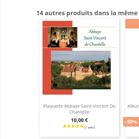
14 autres produits dans la même 
Plaquette Abbaye Saint-Vincent De
Album
Chantelle
Aperçu rapide

Prix
Prix
Prix
10,00 €
-50%
de
base