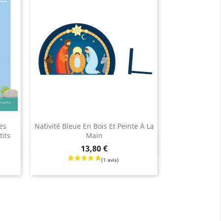
es
Nativité Bleue En Bois Et Peinte À La
tits
Main
Aperçu rapide

Prix
13,80 €
(8 avis)