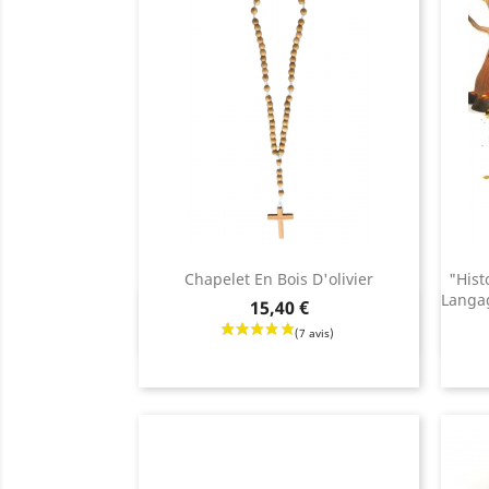
Chapelet En Bois D'olivier
"Hist
Langag
Prix
15,40 €
Aperçu rapide

Prix