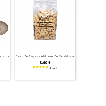
lanche
Noix De Cajou - Abbaye De Sept-Fons
Prix
8,00 €
Aperçu rapide
