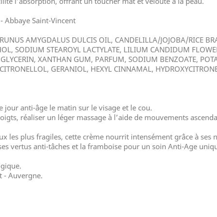
lite l’absorption, offrant un toucher mat et velouté à la peau.
 - Abbaye Saint-Vincent
, PRUNUS AMYGDALUS DULCIS OIL, CANDELILLA/JOJOBA/RICE BR
COHOL, SODIUM STEAROYL LACTYLATE, LILIUM CANDIDUM FLOWE
 GLYCERIN, XANTHAN GUM, PARFUM, SODIUM BENZOATE, POTAS
 CITRONELLOL, GERANIOL, HEXYL CINNAMAL, HYDROXYCITRON
 jour anti-âge le matin sur le visage et le cou.
 doigts, réaliser un léger massage à l’aide de mouvements ascend
 les plus fragiles, cette crème nourrit intensément grâce à ses 
 ses vertus anti-tâches et la framboise pour un soin Anti-Age uniq
gique.
t - Auvergne.