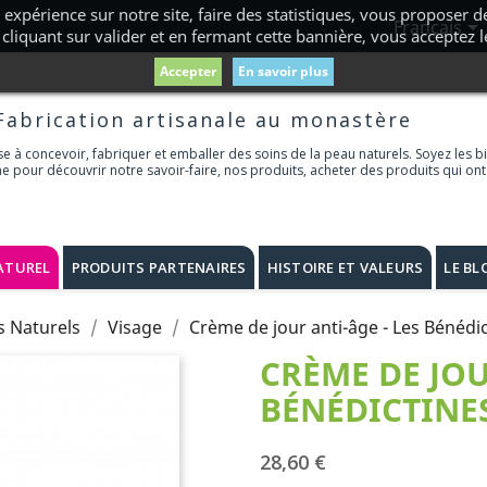
 expérience sur notre site, faire des statistiques, vous proposer

Français
cliquant sur valider et en fermant cette bannière, vous acceptez 
Accepter
En savoir plus
Fabrication artisanale au monastère
 à concevoir, fabriquer et emballer des soins de la peau naturels. Soyez les b
ne pour découvrir notre savoir-faire, nos produits, acheter des produits qui ont
ATUREL
PRODUITS PARTENAIRES
HISTOIRE ET VALEURS
LE BL
s Naturels
Visage
Crème de jour anti-âge - Les Bénédic
CRÈME DE JOU
BÉNÉDICTINE
28,60 €