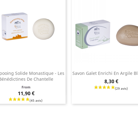
ooing Solide Monastique - Les
Savon Galet Enrichi En Argile B
Bénédictines De Chantelle
Prix
8,30 €
Aperçu rapide
Aperçu rapide


From
11,90 €