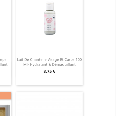
orps
Lait De Chantelle Visage Et Corps 100
lant
Ml- Hydratant & Démaquillant
Aperçu rapide

Prix
8,75 €