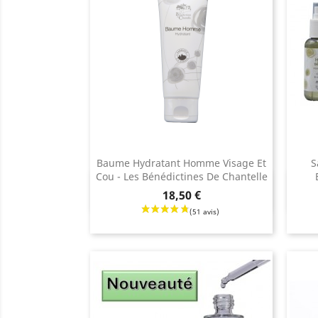
Baume Hydratant Homme Visage Et
S
Cou - Les Bénédictines De Chantelle
Aperçu rapide

Prix
Prix
Prix
18,50 €
de
base