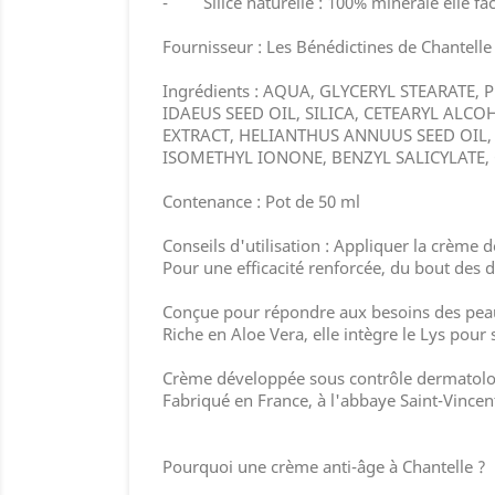
- Silice naturelle : 100% minérale elle faci
Fournisseur : Les Bénédictines de Chantelle
Ingrédients : AQUA, GLYCERYL STEARATE
IDAEUS SEED OIL, SILICA, CETEARYL AL
EXTRACT, HELIANTHUS ANNUUS SEED OIL,
ISOMETHYL IONONE, BENZYL SALICYLATE,
Contenance : Pot de 50 ml
Conseils d'utilisation : Appliquer la crème de
Pour une efficacité renforcée, du bout des
Conçue pour répondre aux besoins des peaux
Riche en Aloe Vera, elle intègre le Lys pour
Crème développée sous contrôle dermatolo
Fabriqué en France, à l'abbaye Saint-Vincen
Pourquoi une crème anti-âge à Chantelle ?