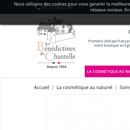
Nous utilisons des cookies pour vous garantir la meilleure

04 70 56 62 69
réseaux sociaux. En 
Première Abbaye française
notre boutique en lig
LA COSMÉTIQUE AU N
Accueil
La cosmétique au naturel
Soin