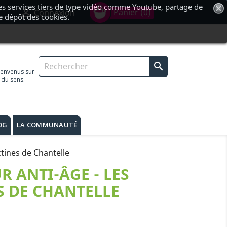
 des services tiers de type vidéo comme Youtube, partage de
shopping_cart

Panier
(0)
Connexion
le dépôt des cookies.

ienvenus sur
 du sens.
OG
LA COMMUNAUTÉ
tines de Chantelle
R ANTI-ÂGE - LES
S DE CHANTELLE