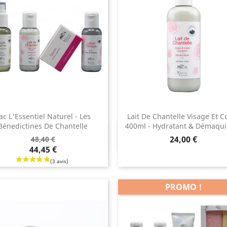
ac L'Essentiel Naturel - Les
Lait De Chantelle Visage Et C
Bénedictines De Chantelle
400ml - Hydratant & Démaquil
Aperçu rapide
Aperçu rapide


Prix
24,00 €
48,40 €
44,45 €
PROMO !