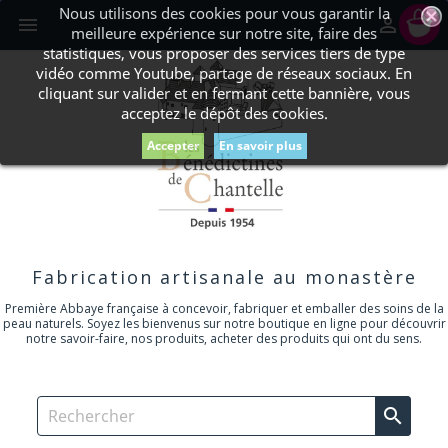
Nous utilisons des cookies pour vous garantir la
shopping_cart


meilleure expérience sur notre site, faire des
statistiques, vous proposer des services tiers de type
vidéo comme Youtube, partage de réseaux sociaux. En
cliquant sur valider et en fermant cette bannière, vous
acceptez le dépôt des cookies.
Accepter
En savoir plus
Fabrication artisanale au monastère
Première Abbaye française à concevoir, fabriquer et emballer des soins de la
peau naturels. Soyez les bienvenus sur notre boutique en ligne pour découvrir
notre savoir-faire, nos produits, acheter des produits qui ont du sens.
