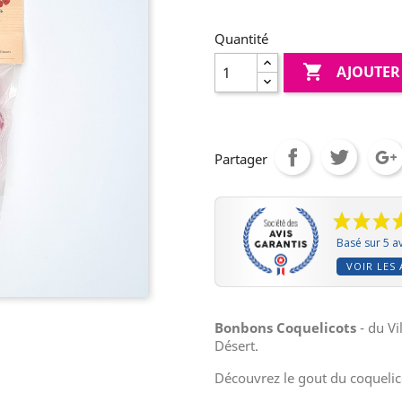
Quantité

AJOUTER
Partager
Basé sur 5 av
VOIR LES 
Bonbons Coquelicots
- du V
Désert.
Découvrez le gout du coquelico