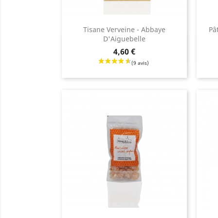
Tisane Verveine - Abbaye
Pâ
D'Aiguebelle
Aperçu rapide

Prix
Prix
4,60 €