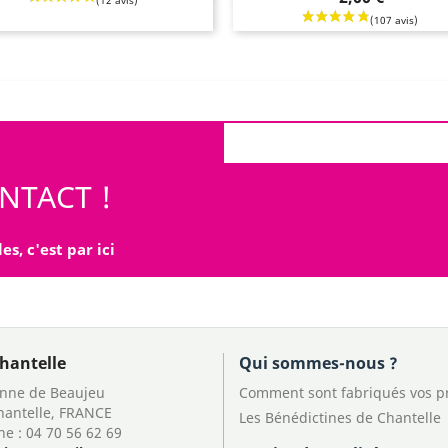
(9 avis)
NTACT !
es, c'est par ici
hantelle
Qui sommes-nous ?
Anne de Beaujeu
Comment sont fabriqués vos p
hantelle, FRANCE
Les Bénédictines de Chantelle
ne :
04 70 56 62 69