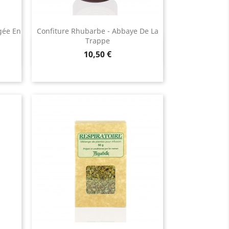
égée En
Confiture Rhubarbe - Abbaye De La
Trappe
Aperçu rapide

Prix
10,50 €