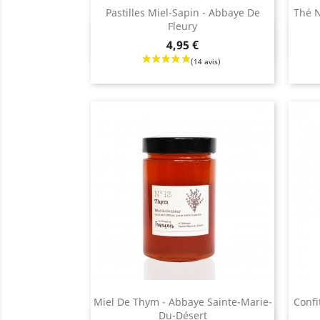
Pastilles Miel-Sapin - Abbaye De
Thé N
Fleury
Aperçu rapide

Prix
Prix
4,95 €
Miel De Thym - Abbaye Sainte-Marie-
Confi
Du-Désert