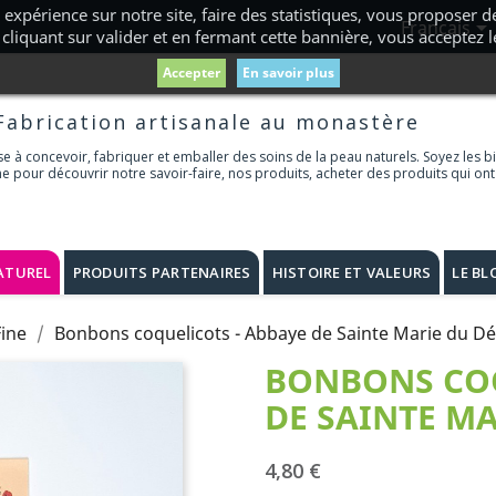
 expérience sur notre site, faire des statistiques, vous proposer

Français
cliquant sur valider et en fermant cette bannière, vous acceptez 
Accepter
En savoir plus
Fabrication artisanale au monastère
 à concevoir, fabriquer et emballer des soins de la peau naturels. Soyez les b
ne pour découvrir notre savoir-faire, nos produits, acheter des produits qui ont
ATUREL
PRODUITS PARTENAIRES
HISTOIRE ET VALEURS
LE BL
Fine
Bonbons coquelicots - Abbaye de Sainte Marie du Dé
BONBONS COQ
DE SAINTE MA
4,80 €