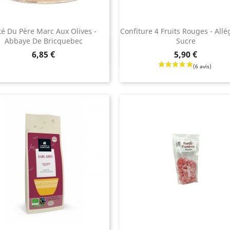
té Du Père Marc Aux Olives -
Confiture 4 Fruits Rouges - All
Abbaye De Bricquebec
Sucre
Aperçu rapide
Aperçu rapide


Prix
6,85 €
5,90 €