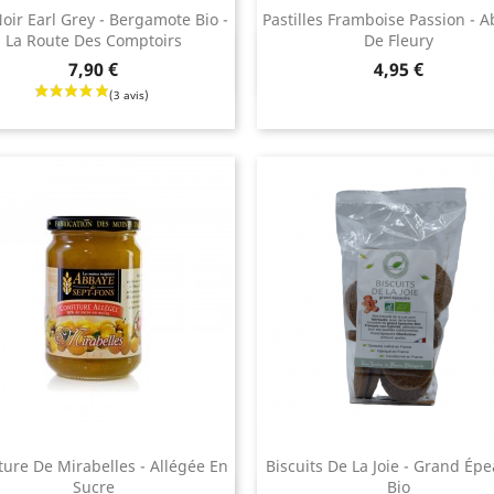
oir Earl Grey - Bergamote Bio -
Pastilles Framboise Passion - 
La Route Des Comptoirs
De Fleury
Aperçu rapide
Aperçu rapide


Prix
7,90 €
4,95 €
ture De Mirabelles - Allégée En
Biscuits De La Joie - Grand Ép
Sucre
Bio