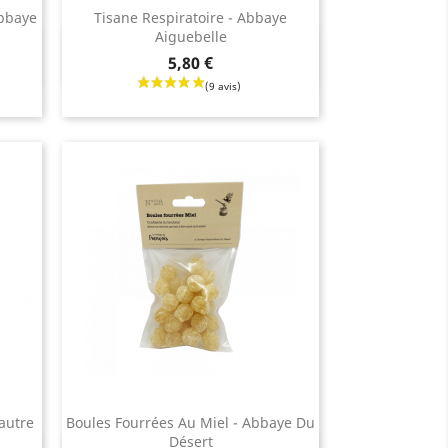
Abbaye
Tisane Respiratoire - Abbaye
Aiguebelle
Aperçu rapide

Prix
5,80 €
eautre
Boules Fourrées Au Miel - Abbaye Du
Désert