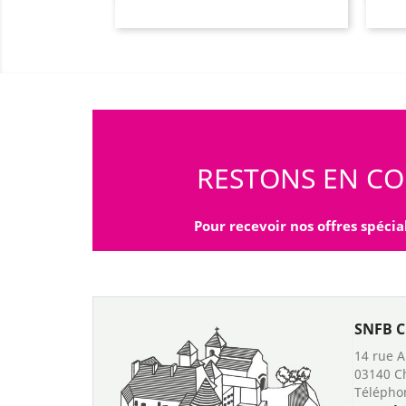
RESTONS EN CO
Pour recevoir nos offres spécial
SNFB C
14 rue 
03140 C
Télépho