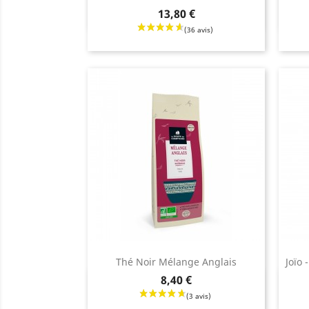
Aperçu rapide

Prix
Prix
13,80 €
Thé Noir Mélange Anglais
Joïo 
Prix
8,40 €
Aperçu rapide

Prix