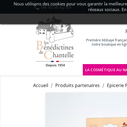
Nous utilisons des cookies pour vous garantir la meilleure

04 70 56 62 69
réseaux sociaux. En 
Première Abbaye française
notre boutique en lig
LA COSMÉTIQUE AU N
Accueil
Produits partenaires
Epicerie 