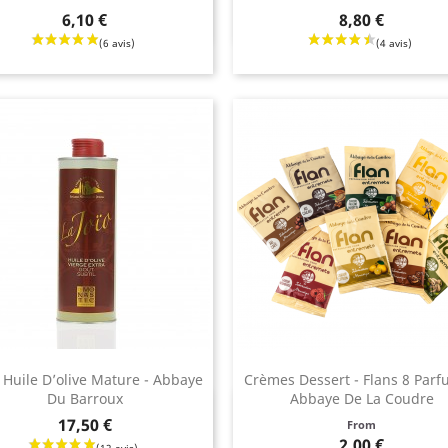
Aperçu rapide
Aperçu rapide


Prix
6,10 €
8,80 €
- Huile D’olive Mature - Abbaye
Crèmes Dessert - Flans 8 Parf
Du Barroux
Abbaye De La Coudre
Aperçu rapide
Aperçu rapide


Prix
17,50 €
From
2,00 €